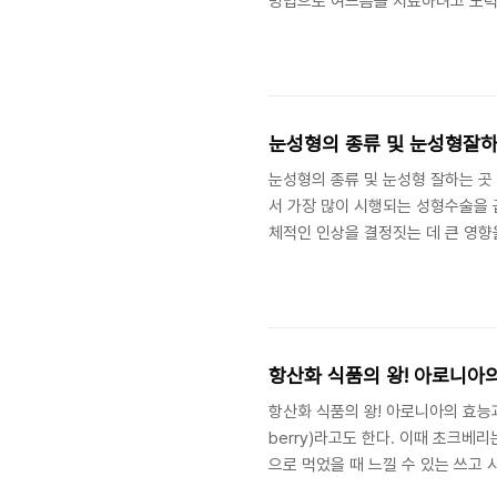
방법으로 여드름을 치료하려고 노력하
시술도 받아보았어요. 그래서 여러가
디페린겔이란? · 여드름을 치료하고
가 개발한 의약용 제품으로, 트로피칼
페린겔을 검색하면 전세계의 많은 여성들이
눈성형의 종류 및 눈성형잘
눈성형의 종류 및 눈성형 잘하는 곳
서 가장 많이 시행되는 성형수술을 
체적인 인상을 결정짓는 데 큰 영향
인 만큼 자신의 콤플렉스를 개선하고
성형의 종류부터 알아볼게요. 눈성형의 
류의 눈성형은 진행 방법뿐만 아니라
인에 따른 특징과 전체적인 조화, 본
항산화 식품의 왕! 아로니아의
항산화 식품의 왕! 아로니아의 효능과 
berry)라고도 한다. 이때 초크베리는
으로 먹었을 때 느낄 수 있는 쓰고
스 베리라는 명칭은 중세 유럽의 왕