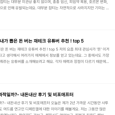
잡티는 대부분 미관상 좋지 않으며, 종종 임신, 피임약 복용, 호르몬 변화,
등으로 인해 유발되는데요. 대부분 잡티는 자연적으로 사라지지만 기미는 없
다. 피부과의 레이저 치료도 방법이 될 수 있지만, 아래 소개하는 방법으
드립니다. 1. 기미 잡티 제거 크림 앞서 말했듯 기미는 하룻밤 만에 제거
거나 완화가 불가능하지는 않습니다. 집에서 만들 수 있는 미백 크림으로
할 수 있습니다. 재료 분..
내가 뽑은 돈 버는 재테크 유튜버 추천 ! top 5
은 돈 버는 재테크 유튜버 추천 ! top 5 저의 요즘 최대 관심사가 '돈' 이거
 있다고 생각해서 여러가지 매체에서 정보를 얻고 있는데요. 그 중에서도 가장
다뤄주는 유튜버를 소개해보려고 해요. 각자 매력과 장점이 다르기 때문에,
작가 TV 김작가TV 는 성공한 자산가 등의 게스트를 초대해 인터뷰하는 형
로 자산, 투자, 부동산에 대한 이야기를 다룹니다. 김작가는 그들을 인터뷰
을 속시원하게 질문하고, 잘 정리해주는 역할을 하면서 참 깔끔한 인터뷰
에 대한 거시적인 이..
과적일까?- 내돈내산 후기 및 비포애프터
?- 내돈내산 후기 및 비포애프터 오늘은 제가 2년 가까운 시간동안 사투
도 여드름 연고인 디페린겔에 대한 이야기를 해볼게요. 저는 그동안 많은