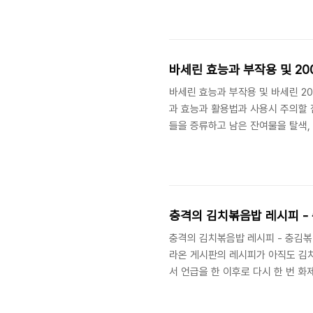
으로 활용되기도 했고, 아메리카 원
니아 효능 1. 체중 감량에 효과적
체중 감량에 효과적인 열매입니다. 2.
바세린 효능과 부작용 및 20
바세린 효능과 부작용 및 바세린 2
과 효능과 활용법과 사용시 주의할 
들을 증류하고 남은 잔여물을 탈색,
(petroleum jelly)라고도 
표기되어 있다. 단일한 물질이 아니
석유 추출물로 만든 상처치료제였지
사용하고 있습니다. 바세린 활용법 1
충격의 김치볶음밥 레시피 -
충격의 김치볶음밥 레시피 - 충김볶
라온 게시판의 레시피가 아직도 김
서 언급을 한 이후로 다시 한 번 
다시피, 그 당시 유행하던 말투와 함
(찬밥 환영), 익은김치 2/3주걱, 참