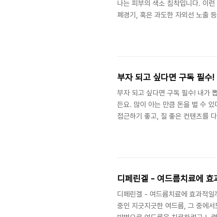
나는 피부의 색소 침착입니다. 이런 
폐경기, 혹은 과도한 자외선 노출 
애기 어렵고 다양한 치료가 필요합니
로 꾸준히 홈케어를 하는 방법도 추천
하기는 어려운 색소 침착이지만, 제
기미를 제거하고 원래 피부색으로 회복
부자 되고 싶다면 구독 필수! 
부자 되고 싶다면 구독 필수! 내가 뽑
든요. 많이 아는 만큼 돈을 벌 수
접근하기 좋고, 질 좋은 컨텐츠를 
순서는 순위와는 무관합니다! 1. 김
식의 컨텐츠를 주로 다루는데요. 주
하면서 시청자들이 궁금할만한 부분
어라는 생각이 드는 채널입니다. 시장
디페린겔 - 여드름치료에 효
디페린겔 - 여드름치료에 효과적일까
중인 지긋지긋한 여드름, 그 중에서