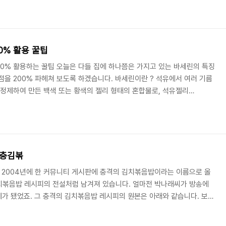
주민들은 감기를 치유하기 위해서 아로니아 열매를 섭취하기도 했다. 아로
 칼로리와 지방이 적은 반면에 식이섬유와 각종 영양분이 풍부하게 들어있어
 항산화 성..
0% 활용 꿀팁
00% 활용하는 꿀팁 오늘은 다들 집에 하나쯤은 가지고 있는 바세린의 특징
점을 200% 파헤쳐 보도록 하겠습니다. 바세린이란 ? 석유에서 여러 기름
 정제하여 만든 백색 또는 황색의 젤리 형태의 혼합물로, 석유젤리
부릅니다. 유니레버코리아가 유통하는 기본적인 바셀린은 이 페트롤라툼 100%로
라 혼합물이며 주로 여러 가지의 파라핀류로 구성되어 있습니다. 바세린은
만 현재는 보습효과로 인해 많은 사람들이 건조한 신체부위에 다양하게
. 바닥 낙서 지우기 마른 수건에 바세린을..
 충김볶
 2004년에 한 커뮤니티 게시판에 충격의 김치볶음밥이라는 이름으로 올
치볶음밥 레시피의 전설처럼 남겨져 있습니다. 얼마전 박나래씨가 방송에
화제가 됐었죠. 그 충격의 김치볶음밥 레시피의 원본은 아래와 같습니다. 보시
께 꽤나 간단한 레시피를 던져주었습니다. 재료 (1인분 기준) : 밥 한공기
치캔 1/2주걱, 물엿 1큰술, 고춧가루 2/3큰술, 다시다 2/3큰술, 계란 한 개,