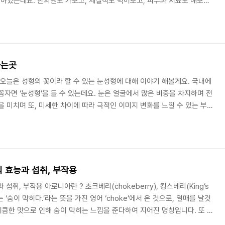
였는데요. 한의원도 가보고, 체질식도 먹어보고, 피부과 치료도 해보고,
지 약을 써봤는데, 오늘은 그 중 하나인 디페린겔에 대한 이야기에요. 1.
, 방지해주는 효과가 있는 아다팔렌이 함유된 여드름 연고. · 피부과 의사
 레티노이드. · 디페린 아다팔렌 젤 0.1%가 함유된 여드름연고. 현재 디
 before and afte..
하는곳
 오늘은 성형의 꽃이라 할 수 있는 눈성형에 대해 이야기 해볼게요. 국내에
꼽자면 ‘눈성형’을 들 수 있는데요. 눈은 얼굴에서 많은 비중을 차지하며 전
을 미치며 또, 미세한 차이에 따라 극적인 이미지 변화를 느낄 수 있는 부분
 원하는 이미지를 얻고자 눈성형을 하는 분들도 상당히 많습니다. 일단 눈
종류 1. 쌍꺼풀 수술 2. 눈매교정 3. 트임 4. 눈밑지방 재배치 여러 종
 특성, 장단점, 적용되는 케이스 등이 모두 다릅니다. 그렇기 때문에 개개
래 눈 모양 등을 고려해..
 효능과 섭취, 부작용
섭취, 부작용 아로니아란 ? 초크베리(chokeberry), 킹스베리(King’s
 ‘숨이 막히다.’라는 뜻을 가진 영어 ‘choke’에서 온 것으로, 열매를 날것
 시큼한 맛으로 인해 숨이 막히는 느낌을 준다하여 지어진 명칭입니다. 또 킹
족들이 즐겨 먹었기 때문에 생겨난 이름으로, 중세 유럽에서는 만병통치약