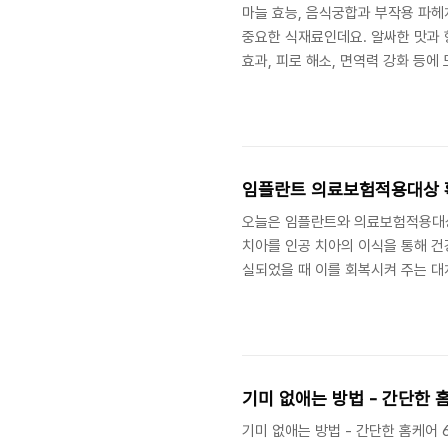
마늘 효능, 음식궁합과 부작용 파헤
중요한 식재료인데요. 알싸한 맛과 
효과, 피로 해소, 면역력 강화 등
늘 효능 1. 비타민 B가 풍부하다.
줍니다. 뿐만 아니라 피로물질인 젖
근육 통증을 감소시키고 크는 데 도움
항암효과로도 유명한데요. 강력한 살
임플란트 의료보험적용대상 확인
오늘은 임플란트와 의료보험적용대상
치아를 인공 치아의 이식을 통해 건
실되었을 때 이를 회복시켜 주는 대
보험적용대상은? 만 65세 이상으
상 입니다. 또한 의료보험이 적용되
트 보험급여 대상은 만 65세 이상
료를 시작하는 경우에 대하여 보험 
기미 없애는 방법 - 간단한 
기미 없애는 방법 - 간단한 홈케어 