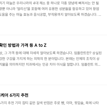
치기 마늘은 우리나라의 4대 채소 중 하나로 각종 양념에 빠져서는 안 될
향뿐 아니라 ‘알리신’을 포함해 여러 유용한 성분들을 함유하고 있어 항암
에 도움을 주는 마늘 효능과 음식궁합, 부작용까지 알아보도록 하겠습니다. 마
 마늘에는 비타민 B가 풍부하게 들어있어 인체의 에너지 대사를 원활하게 해
산의 생성을 억제해 운동이나 스트레스로 인한 피로 해소에 도움을 주며,
이 되는 비타민 B1도 풍부하게 함유되어 있습니다. 2. 항암 효과 마늘은
균작용을 하는 알리신 성분이 다..
 방법과 가격 등 A to Z
, 그 가격 등에 대해 자세히 알아보도록 하겠습니다. 임플란트란? 상실된
강한 구강을 가지게 하는 의학의 한 분야입니다. 본래는 인체의 조직이 상
치물을 의미하지만 치과에서는 인공 치아 이식을 말합니다. 임플란트 의료
로 의료보험 (건강보험) 가입자 또는 피부자양자 임플란트 의료보험적용대
는 임플란트 재료는 따로 정해져 있습니다. 의료보험 적용대상 치과임플란
의 건강보험 가입자 또는 피부양 자로, 국민건강보험공단에 사전 등록 후 진
급여가 가능합니다. 보험급여가 되는 치과임플란트는 ..
홈케어 6가지 추천
6가지 추천 기미 잡티 같은 갈색 반점은 주로 뺨, 이마, 윗입술, 목에 나타